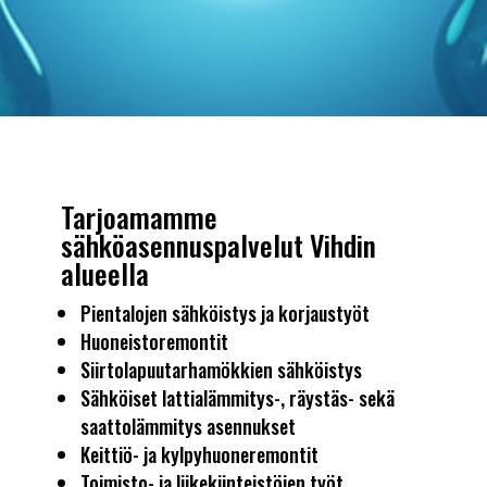
Tarjoamamme
sähköasennuspalvelut Vihdin
alueella
Pientalojen sähköistys ja korjaustyöt
Huoneistoremontit
Siirtolapuutarhamökkien sähköistys
Sähköiset lattialämmitys-, räystäs- sekä
saattolämmitys asennukset
Keittiö- ja kylpyhuoneremontit
Toimisto- ja liikekiinteistöjen työt