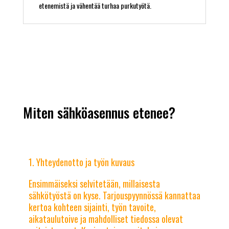
etenemistä ja vähentää turhaa purkutyötä.
Miten sähköasennus etenee?
Yhteydenotto ja työn kuvaus
Ensimmäiseksi selvitetään, millaisesta
sähkötyöstä on kyse. Tarjouspyynnössä kannattaa
kertoa kohteen sijainti, työn tavoite,
aikataulutoive ja mahdolliset tiedossa olevat