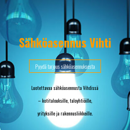
Sähköasennus Vihti
Pyydä tarjous sähköasennuksesta
Luotettavaa sähköasennusta Vihdissä
– kotitalouksille, taloyhtiöille,
yrityksille ja rakennusliikkeille.