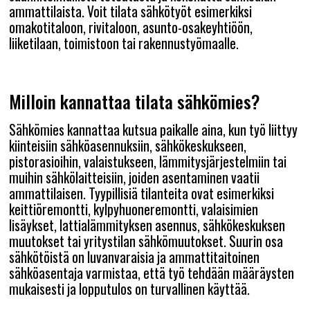
ammattilaista. Voit tilata sähkötyöt esimerkiksi
omakotitaloon, rivitaloon, asunto-osakeyhtiöön,
liiketilaan, toimistoon tai rakennustyömaalle.
Milloin kannattaa tilata sähkömies?
Sähkömies kannattaa kutsua paikalle aina, kun työ liittyy
kiinteisiin sähköasennuksiin, sähkökeskukseen,
pistorasioihin, valaistukseen, lämmitysjärjestelmiin tai
muihin sähkölaitteisiin, joiden asentaminen vaatii
ammattilaisen. Tyypillisiä tilanteita ovat esimerkiksi
keittiöremontti, kylpyhuoneremontti, valaisimien
lisäykset, lattialämmityksen asennus, sähkökeskuksen
muutokset tai yritystilan sähkömuutokset. Suurin osa
sähkötöistä on luvanvaraisia ja ammattitaitoinen
sähköasentaja varmistaa, että työ tehdään määräysten
mukaisesti ja lopputulos on turvallinen käyttää.