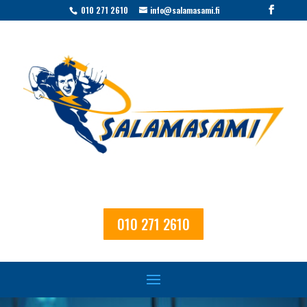
010 271 2610
info@salamasami.fi
010 271 2610