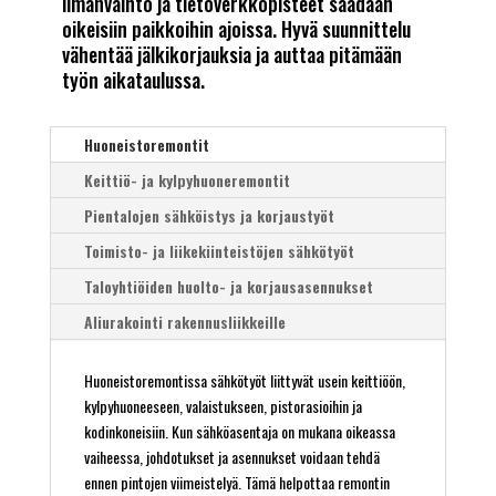
ilmanvaihto ja tietoverkkopisteet saadaan
oikeisiin paikkoihin ajoissa. Hyvä suunnittelu
vähentää jälkikorjauksia ja auttaa pitämään
työn aikataulussa.
Huoneistoremontit
Keittiö- ja kylpyhuoneremontit
Pientalojen sähköistys ja korjaustyöt
Toimisto- ja liikekiinteistöjen sähkötyöt
Taloyhtiöiden huolto- ja korjausasennukset
Aliurakointi rakennusliikkeille
Huoneistoremontissa sähkötyöt liittyvät usein keittiöön,
kylpyhuoneeseen, valaistukseen, pistorasioihin ja
kodinkoneisiin. Kun sähköasentaja on mukana oikeassa
vaiheessa, johdotukset ja asennukset voidaan tehdä
ennen pintojen viimeistelyä. Tämä helpottaa remontin