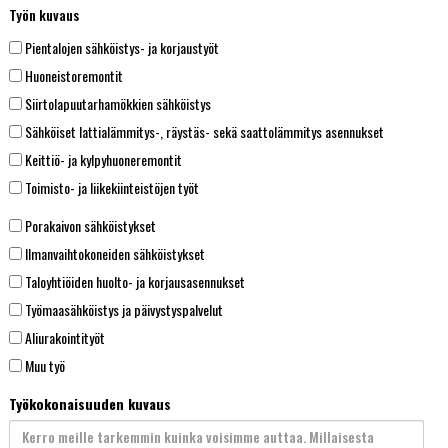
Työn kuvaus
Työnkuvaus
Pientalojen sähköistys- ja korjaustyöt
Huoneistoremontit
Siirtolapuutarhamökkien sähköistys
Sähköiset lattialämmitys-, räystäs- sekä saattolämmitys asennukset
Keittiö- ja kylpyhuoneremontit
Toimisto- ja liikekiinteistöjen työt
työnkuvaus2
Porakaivon sähköistykset
Ilmanvaihtokoneiden sähköistykset
Taloyhtiöiden huolto- ja korjausasennukset
Työmaasähköistys ja päivystyspalvelut
Aliurakointityöt
Muu työ
Työkokonaisuuden kuvaus