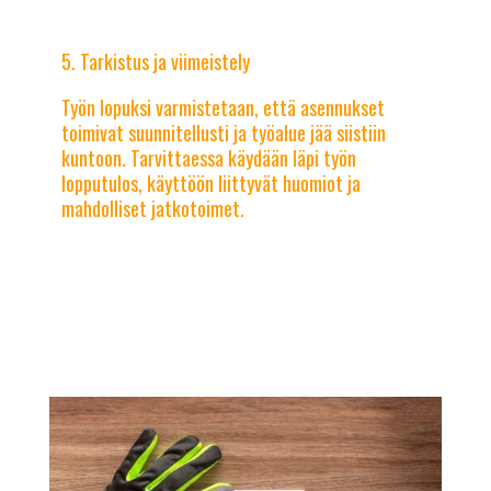
Tarkistus ja viimeistely
Työn lopuksi varmistetaan, että asennukset
toimivat suunnitellusti ja työalue jää siistiin
kuntoon. Tarvittaessa käydään läpi työn
lopputulos, käyttöön liittyvät huomiot ja
mahdolliset jatkotoimet.