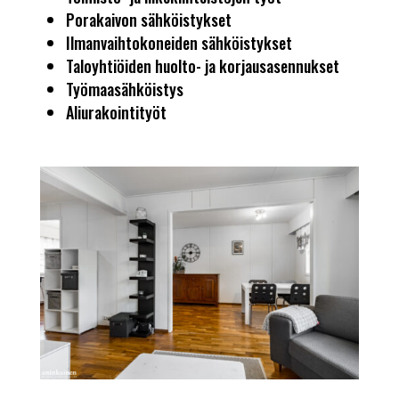
Porakaivon sähköistykset
Ilmanvaihtokoneiden sähköistykset
Taloyhtiöiden huolto- ja korjausasennukset
Työmaasähköistys
Aliurakointityöt