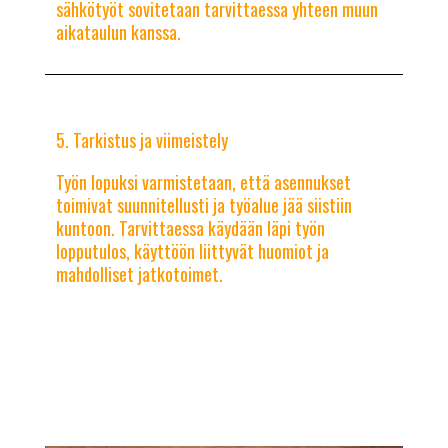
sähkötyöt sovitetaan tarvittaessa yhteen muun
aikataulun kanssa.
Tarkistus ja viimeistely
Työn lopuksi varmistetaan, että asennukset
toimivat suunnitellusti ja työalue jää siistiin
kuntoon. Tarvittaessa käydään läpi työn
lopputulos, käyttöön liittyvät huomiot ja
mahdolliset jatkotoimet.