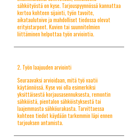
sähkötyöstä on kyse. Tarjouspyynnössä kannattaa
kertoa kohteen sijainti, työn tavoite,
aikataulutoive ja mahdolliset tiedossa olevat
erityistarpeet. Kuvien tai suunnitelmien
liittäminen helpottaa työn arviointia.
Työn laajuuden arviointi
Seuraavaksi arvioidaan, mitä työ vaatii
käytännössä. Kyse voi olla esimerkiksi
yksittäisestä korjausasennuksesta, remontin
sähköistä, pientalon sähköistyksestä tai
laajemmasta sähköurakasta. Tarvittaessa
kohteen tiedot käydään tarkemmin läpi ennen
tarjouksen antamista.