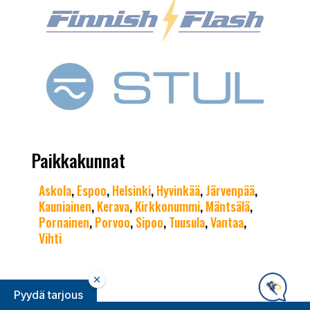
Paikkakunnat
Askola
,
Espoo
,
Helsinki
,
Hyvinkää
,
Järvenpää
,
Kauniainen
,
Kerava
,
Kirkkonummi
,
Mäntsälä
,
Pornainen
,
Porvoo
,
Sipoo
,
Tuusula
,
Vantaa
,
Vihti
Pyydä tarjous