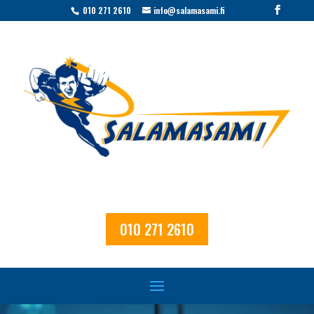
010 271 2610
info@salamasami.fi
010 271 2610