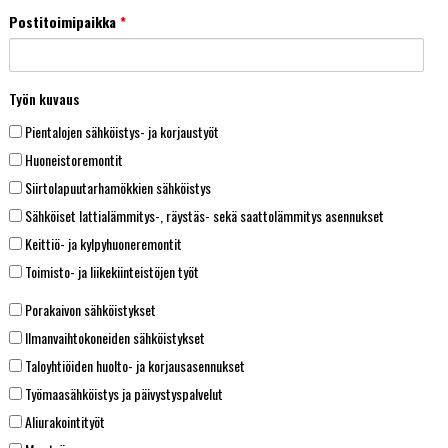
Postitoimipaikka
*
Työn kuvaus
Työnkuvaus
Pientalojen sähköistys- ja korjaustyöt
Huoneistoremontit
Siirtolapuutarhamökkien sähköistys
Sähköiset lattialämmitys-, räystäs- sekä saattolämmitys asennukset
Keittiö- ja kylpyhuoneremontit
Toimisto- ja liikekiinteistöjen työt
työnkuvaus2
Porakaivon sähköistykset
Ilmanvaihtokoneiden sähköistykset
Taloyhtiöiden huolto- ja korjausasennukset
Työmaasähköistys ja päivystyspalvelut
Aliurakointityöt