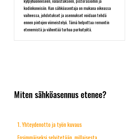
kylpyhuoneeseen, valaistukseen, pistorasioihin ja
kodinkoneisiin. Kun sähköasentaja on mukana oikeassa
vaiheessa, johdotukset ja asennukset voidaan tehdä
ennen pintojen viimeistelyä. Tämä helpottaa remontin
etenemistä ja vähentää turhaa purkutyötä.
Miten sähköasennus etenee?
Yhteydenotto ja työn kuvaus
Ensimmäiseksi selvitetään, millaisesta