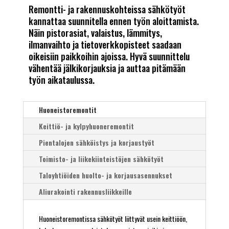
Remontti- ja rakennuskohteissa sähkötyöt
kannattaa suunnitella ennen työn aloittamista.
Näin pistorasiat, valaistus, lämmitys,
ilmanvaihto ja tietoverkkopisteet saadaan
oikeisiin paikkoihin ajoissa. Hyvä suunnittelu
vähentää jälkikorjauksia ja auttaa pitämään
työn aikataulussa.
Huoneistoremontit
Keittiö- ja kylpyhuoneremontit
Pientalojen sähköistys ja korjaustyöt
Toimisto- ja liikekiinteistöjen sähkötyöt
Taloyhtiöiden huolto- ja korjausasennukset
Aliurakointi rakennusliikkeille
Huoneistoremontissa sähkötyöt liittyvät usein keittiöön,