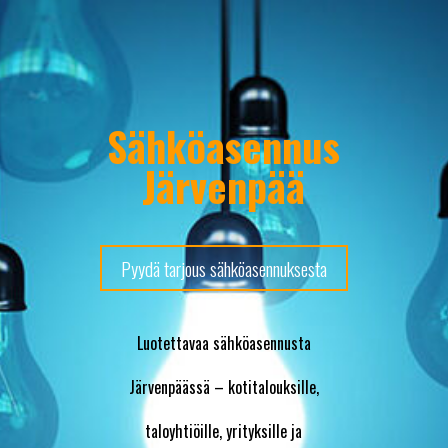
Sähköasennus
Järvenpää
Pyydä tarjous sähköasennuksesta
Luotettavaa sähköasennusta
Järvenpäässä – kotitalouksille,
taloyhtiöille, yrityksille ja