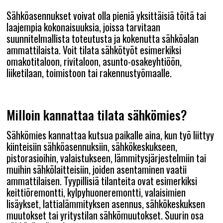
Sähköasennukset voivat olla pieniä yksittäisiä töitä tai
laajempia kokonaisuuksia, joissa tarvitaan
suunnitelmallista toteutusta ja kokenutta sähköalan
ammattilaista. Voit tilata sähkötyöt esimerkiksi
omakotitaloon, rivitaloon, asunto-osakeyhtiöön,
liiketilaan, toimistoon tai rakennustyömaalle.
Milloin kannattaa tilata sähkömies?
Sähkömies kannattaa kutsua paikalle aina, kun työ liittyy
kiinteisiin sähköasennuksiin, sähkökeskukseen,
pistorasioihin, valaistukseen, lämmitysjärjestelmiin tai
muihin sähkölaitteisiin, joiden asentaminen vaatii
ammattilaisen. Tyypillisiä tilanteita ovat esimerkiksi
keittiöremontti, kylpyhuoneremontti, valaisimien
lisäykset, lattialämmityksen asennus, sähkökeskuksen
muutokset tai yritystilan sähkömuutokset. Suurin osa