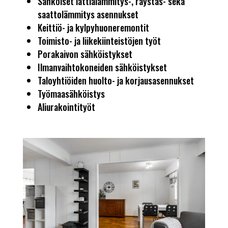
Sähköiset lattialämmitys-, räystäs- sekä
saattolämmitys asennukset
Keittiö- ja kylpyhuoneremontit
Toimisto- ja liikekiinteistöjen työt
Porakaivon sähköistykset
Ilmanvaihtokoneiden sähköistykset
Taloyhtiöiden huolto- ja korjausasennukset
Työmaasähköistys
Aliurakointityöt