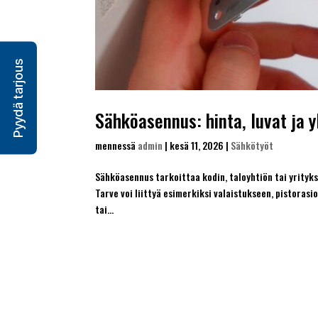
Pyydä tarjous
Sähköasennus: hinta, luvat ja
mennessä
admin
|
kesä 11, 2026
|
Sähkötyöt
Sähköasennus tarkoittaa kodin, taloyhtiön tai yrityk
Tarve voi liittyä esimerkiksi valaistukseen, pistoras
tai...