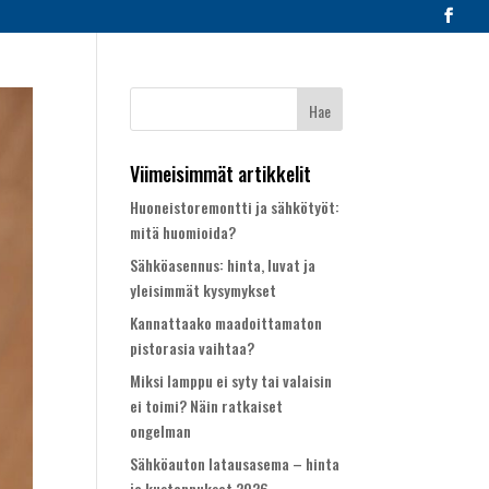
Viimeisimmät artikkelit
Huoneistoremontti ja sähkötyöt:
mitä huomioida?
Sähköasennus: hinta, luvat ja
yleisimmät kysymykset
Kannattaako maadoittamaton
pistorasia vaihtaa?
Miksi lamppu ei syty tai valaisin
ei toimi? Näin ratkaiset
ongelman
Sähköauton latausasema – hinta
ja kustannukset 2026