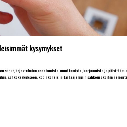
 yleisimmät kysymykset
sen sähköjärjestelmien asentamista, muuttamista, korjaamista ja päivittämis
ioihin, sähkökeskukseen, kodinkoneisiin tai laajempiin sähköurakoihin remont