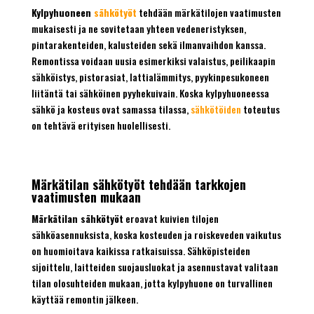
Kylpyhuoneen
sähkötyöt
tehdään märkätilojen vaatimusten
mukaisesti ja ne sovitetaan yhteen vedeneristyksen,
pintarakenteiden, kalusteiden sekä ilmanvaihdon kanssa.
Remontissa voidaan uusia esimerkiksi valaistus, peilikaapin
sähköistys, pistorasiat, lattialämmitys, pyykinpesukoneen
liitäntä tai sähköinen pyyhekuivain. Koska kylpyhuoneessa
sähkö ja kosteus ovat samassa tilassa,
sähkötöiden
toteutus
on tehtävä erityisen huolellisesti.
Märkätilan sähkötyöt tehdään tarkkojen
vaatimusten mukaan
Märkätilan sähkötyöt
eroavat kuivien tilojen
sähköasennuksista, koska kosteuden ja roiskeveden vaikutus
on huomioitava kaikissa ratkaisuissa. Sähköpisteiden
sijoittelu, laitteiden suojausluokat ja asennustavat valitaan
tilan olosuhteiden mukaan, jotta kylpyhuone on turvallinen
käyttää remontin jälkeen.