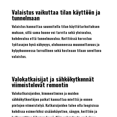
Valaistus vaikuttaa tilan käyttöön ja
tunnelmaan
Valaistus kannattaa suunnitella tilan käyttötarkoituksen
mukaan, sillä sama huone voi tarvita sekä yleisvaloa,
kohdevaloa että tunnelmavaloa. Keittiössä korostuu
työtasojen hyvä näkyvyys, olohuoneessa muunneltavuus ja
kylpyhuoneessa turvallinen sekä kosteaan tilaan soveltuva
valaistus.
Valokatkaisijat ja sähkökytkennät
viimeistelevät remontin
Valokatkaisijoiden, himmentimien ja muiden
sähkökytkentöjen paikat kannattaa miettiä jo ennen
pintojen viimeistelyä. Katkaisijoiden tulee olla loogisissa
kohdissa esimerkiksi sisäänkäyntien, sängyn, keittiön ja