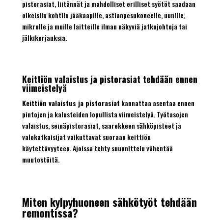
pistorasiat, liitännät ja mahdolliset erilliset syötöt saadaan
oikeisiin kohtiin jääkaapille, astianpesukoneelle, uunille,
mikrolle ja muille laitteille ilman näkyviä jatkojohtoja tai
jälkikorjauksia.
Keittiön valaistus ja pistorasiat tehdään ennen
viimeistelyä
Keittiön valaistus ja pistorasiat
kannattaa asentaa ennen
pintojen ja kalusteiden lopullista viimeistelyä. Työtasojen
valaistus, seinäpistorasiat, saarekkeen sähköpisteet ja
valokatkaisijat vaikuttavat suoraan keittiön
käytettävyyteen. Ajoissa tehty suunnittelu vähentää
muutostöitä.
Miten kylpyhuoneen sähkötyöt tehdään
remontissa?