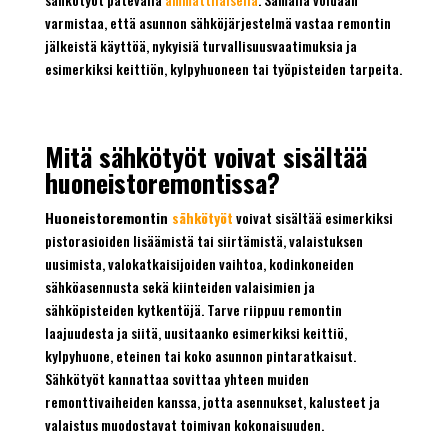
varmistaa, että asunnon sähköjärjestelmä vastaa remontin
jälkeistä käyttöä, nykyisiä turvallisuusvaatimuksia ja
esimerkiksi keittiön, kylpyhuoneen tai työpisteiden tarpeita.
Mitä sähkötyöt voivat sisältää
huoneistoremontissa?
Huoneistoremontin
sähkötyöt
voivat sisältää esimerkiksi
pistorasioiden lisäämistä tai siirtämistä, valaistuksen
uusimista, valokatkaisijoiden vaihtoa, kodinkoneiden
sähköasennusta sekä kiinteiden valaisimien ja
sähköpisteiden kytkentöjä. Tarve riippuu remontin
laajuudesta ja siitä, uusitaanko esimerkiksi keittiö,
kylpyhuone, eteinen tai koko asunnon pintaratkaisut.
Sähkötyöt kannattaa sovittaa yhteen muiden
remonttivaiheiden kanssa, jotta asennukset, kalusteet ja
valaistus muodostavat toimivan kokonaisuuden.