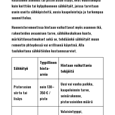
kuin keittiön tai kylpyhuoneen sähkötyöt, joissa tarvitaan
usein useita sähköpisteitä, uusia kaapelointeja ja tarkempaa
suunnittelua.
Huoneistoremontissa hintaan vaikuttavat myös asunnon ikä,
rakenteiden avaamisen tarve, sähkökeskuksen kunto,
märkätilavaatimukset sekä se, tehdäänkö sähkötyöt muun
remontin yhteydessä vai erillisenä käyntinä. Alla
taulukoituna sähkötöiden kustannusarviot.
Tyypillinen
Hintaan vaikuttavia
Sähkötyö
hinta-
tekijöitä
arvio
Uusi vai vanha paikka,
Pistorasian
noin 130–
kaapeloinnin tarve,
siirto tai
350 € /
seinärakenne,
lisäys
piste
pistorasioiden määrä
Valaisintyyppi,