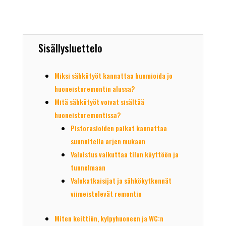
Sisällysluettelo
Miksi sähkötyöt kannattaa huomioida jo
huoneistoremontin alussa?
Mitä sähkötyöt voivat sisältää
huoneistoremontissa?
Pistorasioiden paikat kannattaa
suunnitella arjen mukaan
Valaistus vaikuttaa tilan käyttöön ja
tunnelmaan
Valokatkaisijat ja sähkökytkennät
viimeistelevät remontin
Miten keittiön, kylpyhuoneen ja WC:n