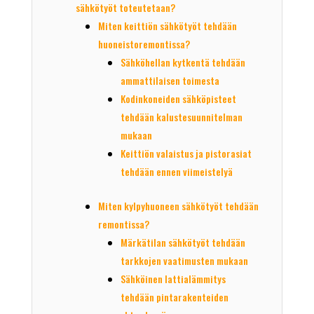
sähkötyöt toteutetaan?
Miten keittiön sähkötyöt tehdään
huoneistoremontissa?
Sähköhellan kytkentä tehdään
ammattilaisen toimesta
Kodinkoneiden sähköpisteet
tehdään kalustesuunnitelman
mukaan
Keittiön valaistus ja pistorasiat
tehdään ennen viimeistelyä
Miten kylpyhuoneen sähkötyöt tehdään
remontissa?
Märkätilan sähkötyöt tehdään
tarkkojen vaatimusten mukaan
Sähköinen lattialämmitys
tehdään pintarakenteiden