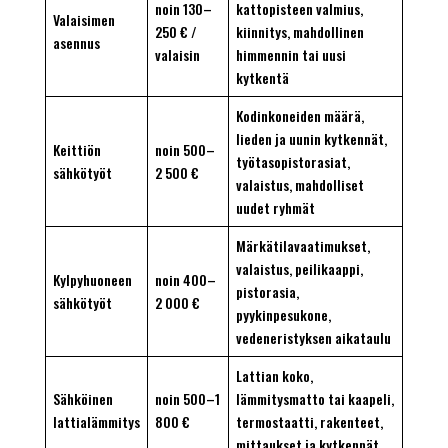
noin 130–
kattopisteen valmius,
Valaisimen
250 € /
kiinnitys, mahdollinen
asennus
valaisin
himmennin tai uusi
kytkentä
Kodinkoneiden määrä,
lieden ja uunin kytkennät,
Keittiön
noin 500–
työtasopistorasiat,
sähkötyöt
2 500 €
valaistus, mahdolliset
uudet ryhmät
Märkätilavaatimukset,
valaistus, peilikaappi,
Kylpyhuoneen
noin 400–
pistorasia,
sähkötyöt
2 000 €
pyykinpesukone,
vedeneristyksen aikataulu
Lattian koko,
Sähköinen
noin 500–1
lämmitysmatto tai kaapeli,
lattialämmitys
800 €
termostaatti, rakenteet,
mittaukset ja kytkennät