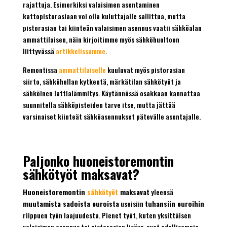
rajattuja. Esimerkiksi valaisimen asentaminen
kattopistorasiaan voi olla kuluttajalle sallittua, mutta
pistorasian tai kiinteän valaisimen asennus vaatii sähköalan
ammattilaisen, näin kirjoitimme myös sähköhuoltoon
liittyvässä
artikkelissamme
.
Remontissa
ammattilaiselle
kuuluvat myös pistorasian
siirto, sähköhellan kytkentä, märkätilan sähkötyöt ja
sähköinen lattialämmitys. Käytännössä osakkaan kannattaa
suunnitella sähköpisteiden tarve itse, mutta jättää
varsinaiset kiinteät sähköasennukset pätevälle asentajalle.
Paljonko huoneistoremontin
sähkötyöt maksavat?
Huoneistoremontin
sähkötyöt
maksavat
yleensä
muutamista sadoista euroista
useisiin
tuhansiin euroihin
riippuen työn laajuudesta. Pienet työt, kuten yksittäisen
valaisimen asennus tai pistorasian lisäys, ovat edullisempia