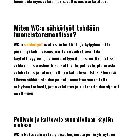
huomioida myös valaisimen soveltuvuus märkätilaan.
Miten WC:n sähkötyöt tehdään
huoneistoremontissa?
WC:n
sähkötyöt
ovat usein keittiötä ja kylpyhuonetta
pienempi kokonaisuus, mutta ne vaikuttavat tilan
käytettävyyteen ja viimeisteltyyn ilmeeseen. Remontissa
voidaan uusia esimerkiksi kattovalo, peilivalo, pistorasia,
valokatkaisija tai mahdollinen kalustevalaistus. Pienessä
tilassa sähköpisteiden paikat kannattaa suunnitella
erityisen tarkasti, jotta valaistus ja pistorasioiden sijainti
on riittävä.
Peilivalo ja kattovalo suunnitellaan käytön
mukaan
WC:n kattovalo
antaa yleisvalon, mutta peilin yhteyteen