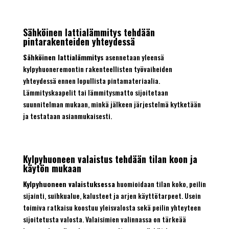
Sähköinen lattialämmitys tehdään
pintarakenteiden yhteydessä
Sähköinen lattialämmitys
asennetaan yleensä
kylpyhuoneremontin rakenteellisten työvaiheiden
yhteydessä ennen lopullista pintamateriaalia.
Lämmityskaapelit tai lämmitysmatto sijoitetaan
suunnitelman mukaan, minkä jälkeen järjestelmä kytketään
ja testataan asianmukaisesti.
Kylpyhuoneen valaistus tehdään tilan koon ja
käytön mukaan
Kylpyhuoneen valaistuksessa
huomioidaan tilan koko, peilin
sijainti, suihkualue, kalusteet ja arjen käyttötarpeet. Usein
toimiva ratkaisu koostuu yleisvalosta sekä peilin yhteyteen
sijoitetusta valosta. Valaisimien valinnassa on tärkeää