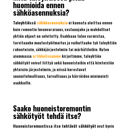
huomioida ennen
sähköasennuksia?
Taloyhtiössä
sähköasennuksia
ei kannata aloittaa ennen
kuin remontin luvanvaraisuus, vastuunjako ja mahdolliset
yhtiön ohjeet on selvitetty. Osakkaan tulee varmistaa,
tarvitaanko muutostyöilmoitus ja vaikuttaako työ taloyhtiön
rakenteisiin, sähköjärjestelmiin tai märkätiloihin. Kuten
aiemmassa
artikkelissamme
kirjoitimme, taloyhtiön
sähkötyöt voivat liittyä sekä huoneistoihin että kiinteistön
yhteisiin järjestelmiin, ja niissä korostuvat
suunnitelmallisuus, turvallisuus ja häiriöiden minimointi
asukkaille.
Saako huoneistoremontin
sähkötyöt tehdä itse?
Huoneistoremontissa itse tehtävät sähkötyöt
ovat hyvin