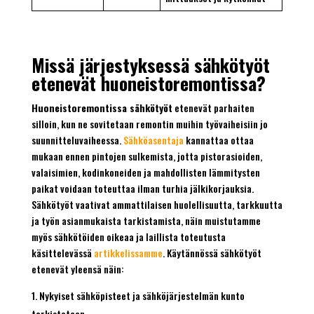
Missä järjestyksessä sähkötyöt
etenevät huoneistoremontissa?
Huoneistoremontissa sähkötyöt
etenevät parhaiten
silloin, kun ne sovitetaan remontin muihin työvaiheisiin jo
suunnitteluvaiheessa.
Sähköasentaja
kannattaa ottaa
mukaan ennen pintojen sulkemista, jotta pistorasioiden,
valaisimien, kodinkoneiden ja mahdollisten lämmitysten
paikat voidaan toteuttaa ilman turhia jälkikorjauksia.
Sähkötyöt vaativat ammattilaisen huolellisuutta, tarkkuutta
ja työn asianmukaista tarkistamista, näin muistutamme
myös sähkötöiden oikeaa ja laillista toteutusta
käsittelevässä
artikkelissamme
. Käytännössä sähkötyöt
etenevät yleensä näin:
Nykyiset sähköpisteet ja sähköjärjestelmän kunto
tarkistetaan.