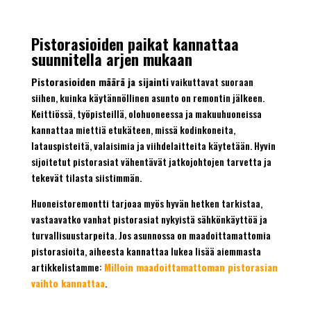
Pistorasioiden paikat kannattaa
suunnitella arjen mukaan
Pistorasioiden määrä ja sijainti
vaikuttavat suoraan
siihen, kuinka käytännöllinen asunto on remontin jälkeen.
Keittiössä, työpisteillä, olohuoneessa ja makuuhuoneissa
kannattaa miettiä etukäteen, missä kodinkoneita,
latauspisteitä, valaisimia ja viihdelaitteita käytetään. Hyvin
sijoitetut pistorasiat vähentävät jatkojohtojen tarvetta ja
tekevät tilasta siistimmän.
Huoneistoremontti tarjoaa myös hyvän hetken tarkistaa,
vastaavatko vanhat pistorasiat nykyistä sähkönkäyttöä ja
turvallisuustarpeita. Jos asunnossa on maadoittamattomia
pistorasioita, aiheesta kannattaa lukea lisää aiemmasta
artikkelistamme:
Milloin maadoittamattoman pistorasian
vaihto kannattaa
.