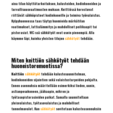
aina tilan käyttötarkoituksen, kalusteiden, kodinkoneiden ja
turvallisuusvaatimusten mukaan. Keittiössä korostuvat
riittävät sähköpisteet kodinkoneille ja toimiva työvalaistus.
Kylpyhuoneessa taas täytyy huomioida märkätilan
vaatimukset, lattialämmitys ja mahdolliset peilikaapit tai
pistorasiat. WC:ssä sähkötyöt ovat usein pienempiä. Alla
käymme läpi, kuinka yleisten tilojen
sähkötyöt
tehdään.
Miten keittiön sähkötyöt tehdään
huoneistoremontissa?
Keittiön
sähkötyöt
tehdään kalustesuunnitelman,
kodinkoneiden sijaintien sekä valaistustarpeiden pohjalta.
Ennen asennuksia määritellään esimerkiksi lieden, uunin,
astianpesukoneen, jääkaapin, mikron ja
työtasopistorasioiden paikat. Samalla suunnitellaan
yleisvalaistus, työtasovalaistus ja mahdolliset
tunnelmavalot. Kun
sähkötyöt
sovitetaan kalusteasennuksiin