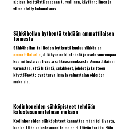
ajoissa, keittiöstä saadaan turvallinen, käytännöllinen ja
viimeistelty kokonaisuus.
Sähköhellan kytkentä tehdään ammattilaisen
toimesta
Sähköhellan tai lieden kytkentä
kuuluu sähköalan
ammattilaiselle
, sillä kyse on kiinteästä ja usein suurempaa
kuormitusta vaativasta sähköasennuksesta. Ammattilainen
varmistaa, että liitäntä, sulakkeet, johdot ja laitteen
käyttöönotto ovat turvallisia ja valmistajan ohjeiden
mukaisia.
Kodinkoneiden sähköpisteet tehdään
kalustesuunnitelman mukaan
Kodinkoneiden sähköpisteet
kannattaa määritellä vasta,
kun keittiön kalustesuunnitelma on riittävän tarkka. Näin