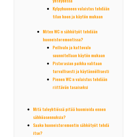
yhteydessä
Kylpyhuoneen valaistus tehdään
tilan koon ja käytön mukaan
Miten WC:n sähkötyöt tehdään
huoneistoremontissa?
Peilivalo ja kattovalo
suunnitellaan käytön mukaan
Pistorasian paikka valitaan
turvallisesti ja käytännöllisesti
Pienen WC:n valaistus tehdään
riittävän tasaiseksi
Mitä taloyhtiössä pitää huomioida ennen
sähköasennuksia?
Saako huoneistoremontin sähkötyöt tehdä
itse?