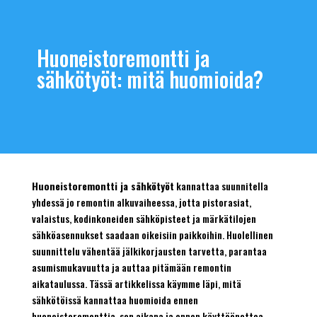
Huoneistoremontti ja
sähkötyöt: mitä huomioida?
Huoneistoremontti ja sähkötyöt
kannattaa suunnitella
yhdessä jo remontin alkuvaiheessa, jotta pistorasiat,
valaistus, kodinkoneiden sähköpisteet ja märkätilojen
sähköasennukset saadaan oikeisiin paikkoihin. Huolellinen
suunnittelu vähentää jälkikorjausten tarvetta, parantaa
asumismukavuutta ja auttaa pitämään remontin
aikataulussa. Tässä artikkelissa käymme läpi, mitä
sähkötöissä kannattaa huomioida ennen
huoneistoremonttia, sen aikana ja ennen käyttöönottoa.