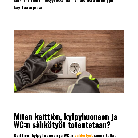
kulkureittien läheisyydessä. Näin valaistusta on helppo
käyttää arjessa.
Miten keittiön, kylpyhuoneen ja
WC:n sähkötyöt toteutetaan?
Keittiön, kylpyhuoneen ja WC:n
sähkötyöt
suunnitellaan