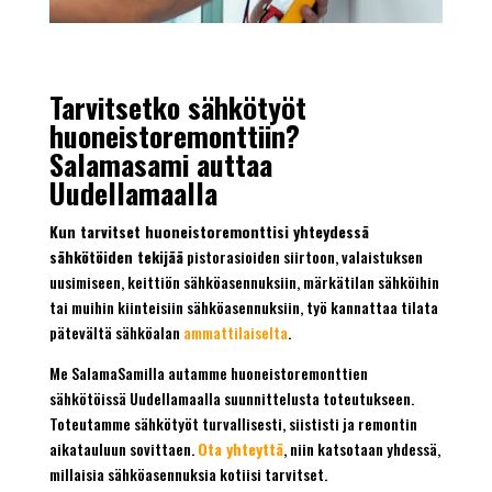
Tarvitsetko sähkötyöt
huoneistoremonttiin?
Salamasami auttaa
Uudellamaalla
Kun tarvitset huoneistoremonttisi yhteydessä
sähkötöiden tekijää
pistorasioiden siirtoon, valaistuksen
uusimiseen, keittiön sähköasennuksiin, märkätilan sähköihin
tai muihin kiinteisiin sähköasennuksiin, työ kannattaa tilata
pätevältä sähköalan
ammattilaiselta
.
Me SalamaSamilla autamme huoneistoremonttien
sähkötöissä Uudellamaalla suunnittelusta toteutukseen.
Toteutamme sähkötyöt turvallisesti, siististi ja remontin
aikatauluun sovittaen.
Ota yhteyttä
, niin katsotaan yhdessä,
millaisia sähköasennuksia kotiisi tarvitset.