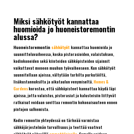
Miksi sähkötyöt kannattaa
huomioida jo huoneistoremontin
alussa?
Huoneistoremontin
sähkötyöt
kannattaa huomioida jo
suunnitteluvaiheessa, koska pistorasioiden, valaistuksen,
kodinkoneiden sekä kiinteiden sähköpisteiden sijainnit
vaikuttavat moneen muuhun työvaiheeseen. Kun sähkötyöt
suunnitellaan ajoissa, vältytään turhilta purkutöiltä,
lisäkustannuksilta ja aikataulun venymiseltä.
Homes &
Gardens
korostaa, että sähköpisteet kannattaa käydä läpi
ajoissa, jotta valaistus, pistorasiat ja kalusteisiin liittyvät
ratkaisut voidaan sovittaa remontin kokonaisuuteen ennen
pintojen sulkemista.
Kodin remontin yhteydessä on tärkeää varmistaa
sähköjärjestelmän turvallisuus ja teettää vaativat
sähkötyöt pätevällä
ammattilaisella
. Samalla voidaan