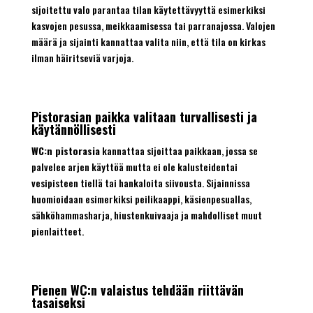
sijoitettu valo parantaa tilan käytettävyyttä esimerkiksi
kasvojen pesussa, meikkaamisessa tai parranajossa. Valojen
määrä ja sijainti kannattaa valita niin, että tila on kirkas
ilman häiritseviä varjoja.
Pistorasian paikka valitaan turvallisesti ja
käytännöllisesti
WC:n pistorasia
kannattaa sijoittaa paikkaan, jossa se
palvelee arjen käyttöä mutta ei ole kalusteidentai
vesipisteen tiellä tai hankaloita siivousta. Sijainnissa
huomioidaan esimerkiksi peilikaappi, käsienpesuallas,
sähköhammasharja, hiustenkuivaaja ja mahdolliset muut
pienlaitteet.
Pienen WC:n valaistus tehdään riittävän
tasaiseksi