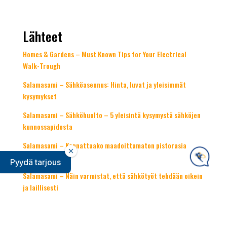
Lähteet
Homes & Gardens – Must Known Tips for Your Electrical
Walk-Trough
Salamasami – Sähköasennus: Hinta, luvat ja yleisimmät
kysymykset
Salamasami – Sähköhuolto – 5 yleisintä kysymystä sähköjen
kunnossapidosta
Salamasami – Kannattaako maadoittamaton pistorasia
vaihtaa?
Pyydä tarjous
Salamasami – Näin varmistat, että sähkötyöt tehdään oikein
ja laillisesti